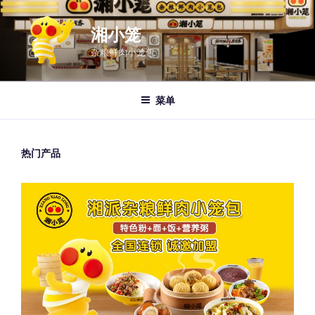
跳
至
湘小笼
内
杂粮鲜肉小笼包
容
菜单
热门产品